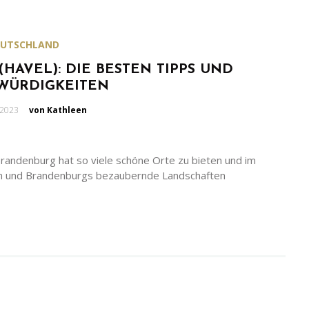
EUTSCHLAND
HAVEL): DIE BESTEN TIPPS UND
WÜRDIGKEITEN
en
 2023
von Kathleen
Brandenburg hat so viele schöne Orte zu bieten und im
ren und Brandenburgs bezaubernde Landschaften