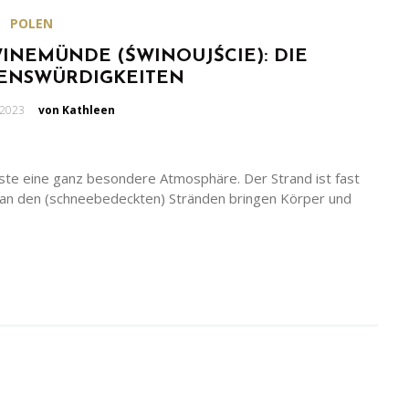
POLEN
INEMÜNDE (ŚWINOUJŚCIE): DIE
HENSWÜRDIGKEITEN
en
 2023
von Kathleen
üste eine ganz besondere Atmosphäre. Der Strand ist fast
an den (schneebedeckten) Stränden bringen Körper und