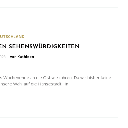
EUTSCHLAND
TEN SEHENSWÜRDIGKEITEN
ben
2023
von Kathleen
rs Wochenende an die Ostsee fahren. Da wir bisher keine
unsere Wahl auf die Hansestadt. In