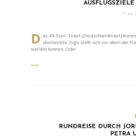
AUSFLUGSZIELE
Geschri
15. Juni
am
D
as 49-Euro-Ticket (Deutschlandticket) komm
überlastete Züge stellt sich vor allem die F
werden können. Oder
RUNDREISE DURCH JOR
PETRA 