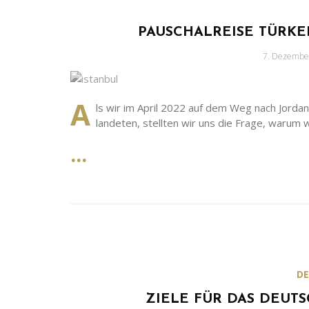
PAUSCHALREISE TÜRKEI
Geschriebe
7. Dezembe
am
A
ls wir im April 2022 auf dem Weg nach Jordan
landeten, stellten wir uns die Frage, warum wi
D
ZIELE FÜR DAS DEUTS