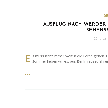
D
AUSFLUG NACH WERDER (
SEHENS
Geschrieb
29. Januar
am
E
s muss nicht immer weit in die Ferne gehen. 
Sommer lieben wir es, aus Berlin rauszufah