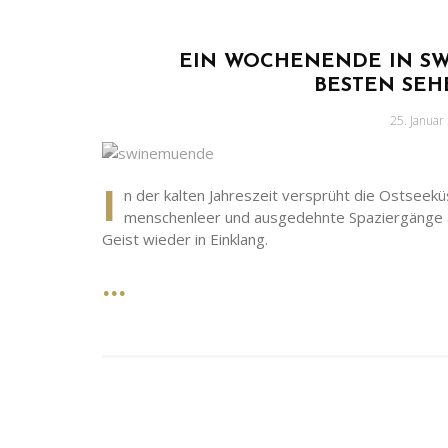
EIN WOCHENENDE IN SW
BESTEN SE
Geschrieb
25. Januar
am
I
n der kalten Jahreszeit versprüht die Ostseek
menschenleer und ausgedehnte Spaziergänge 
Geist wieder in Einklang.