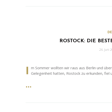
D
ROSTOCK: DIE BES
Geschrie
26. Juni 
am
I
m Sommer wollten wir raus aus Berlin und übe
Gelegenheit hatten, Rostock zu erkunden, fiel 