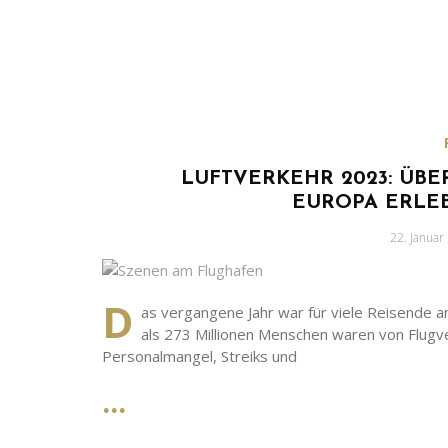
LUFTVERKEHR 2023: ÜBE
EUROPA ERLE
Geschrieb
22. Januar
am
D
as vergangene Jahr war für viele Reisende a
als 273 Millionen Menschen waren von Flugv
Personalmangel, Streiks und