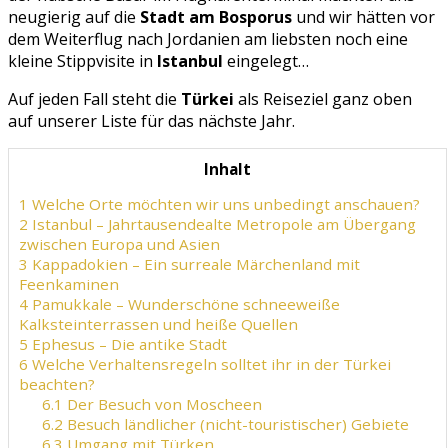
neugierig auf die
Stadt am Bosporus
und wir hätten vor
dem Weiterflug nach Jordanien am liebsten noch eine
kleine Stippvisite in
Istanbul
eingelegt…
Auf jeden Fall steht die
Türkei
als Reiseziel ganz oben
auf unserer Liste für das nächste Jahr.
Inhalt
1
Welche Orte möchten wir uns unbedingt anschauen?
2
Istanbul – Jahrtausendealte Metropole am Übergang
zwischen Europa und Asien
3
Kappadokien – Ein surreale Märchenland mit
Feenkaminen
4
Pamukkale – Wunderschöne schneeweiße
Kalksteinterrassen und heiße Quellen
5
Ephesus – Die antike Stadt
6
Welche Verhaltensregeln solltet ihr in der Türkei
beachten?
6.1
Der Besuch von Moscheen
6.2
Besuch ländlicher (nicht-touristischer) Gebiete
6.3
Umgang mit Türken