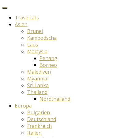
Travelcats
Asien
Brunei
Kambodscha
Laos
Malaysia
Penang
Borneo
Malediven
Myanmar
Sri Lanka
Thailand
Nordthailand
Europa
Bulgarien
Deutschland
Frankreich
Italien