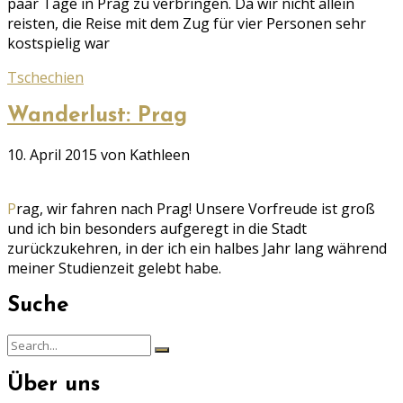
paar Tage in Prag zu verbringen. Da wir nicht allein
reisten, die Reise mit dem Zug für vier Personen sehr
kostspielig war
Tschechien
Wanderlust: Prag
Geschrieben
10. April 2015
von Kathleen
am
Prag, wir fahren nach Prag! Unsere Vorfreude ist groß
und ich bin besonders aufgeregt in die Stadt
zurückzukehren, in der ich ein halbes Jahr lang während
meiner Studienzeit gelebt habe.
Suche
Search
Search
for:
Über uns