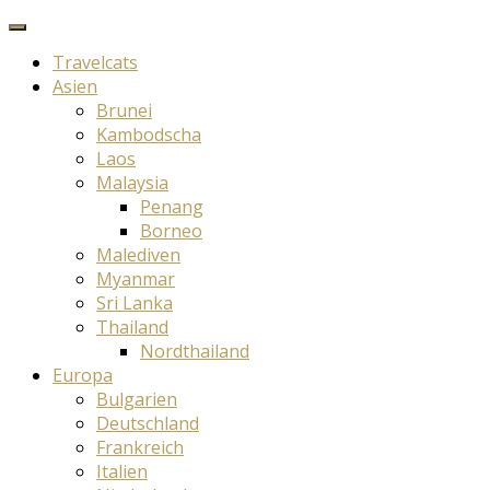
Travelcats
Asien
Brunei
Kambodscha
Laos
Malaysia
Penang
Borneo
Malediven
Myanmar
Sri Lanka
Thailand
Nordthailand
Europa
Bulgarien
Deutschland
Frankreich
Italien