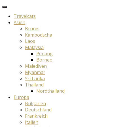
Travelcats
Asien
Brunei
Kambodscha
Laos
Malaysia
Penang
Borneo
Malediven
Myanmar
Sri Lanka
Thailand
Nordthailand
Europa
Bulgarien
Deutschland
Frankreich
Italien