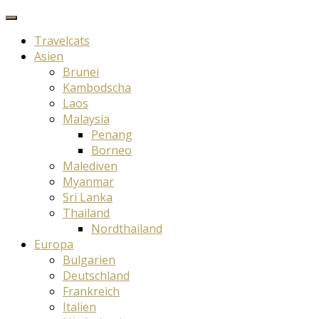
Travelcats
Asien
Brunei
Kambodscha
Laos
Malaysia
Penang
Borneo
Malediven
Myanmar
Sri Lanka
Thailand
Nordthailand
Europa
Bulgarien
Deutschland
Frankreich
Italien