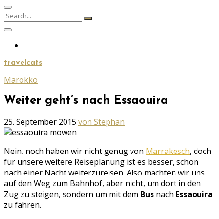
Search
Search
for:
travelcats
Marokko
Weiter geht’s nach Essaouira
Geschrieben
25. September 2015
von Stephan
am
Nein, noch haben wir nicht genug von
Marrakesch
, doch
für unsere weitere Reiseplanung ist es besser, schon
nach einer Nacht weiterzureisen. Also machten wir uns
auf den Weg zum Bahnhof, aber nicht, um dort in den
Zug zu steigen, sondern um mit dem
Bus
nach
Essaouira
zu fahren.