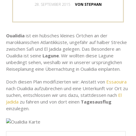
GESCHRIEBEN
28. SEPTEMBER 2015
VON STEPHAN
AM
Oualidia
ist ein hübsches kleines Örtchen an der
marokkanischen Atlantikküste, ungefähr auf halber Strecke
zwischen Safi und El Jadida gelegen. Das Besondere an
Oualidia ist seine
Lagune
. Wir wollten diese Lagune
unbedingt sehen, weshalb wir in unserer ursprünglichen
Reiseplanung eine Übernachtung in Oualidia einplanten.
Doch diesen Plan modifizierten wir: Anstatt von
Essaouira
nach Oualidia aufzubrechen und eine Unterkunft vor Ort zu
suchen, entschlossen wir uns dazu, stattdessen nach
El
Jadida
zu fahren und von dort einen
Tagesausflug
einzulegen.