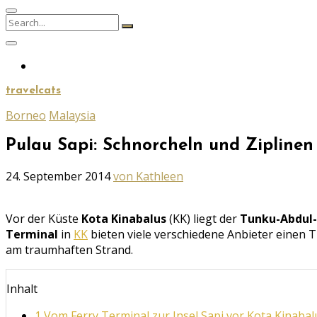
Search
Search
for:
travelcats
Borneo
Malaysia
Pulau Sapi: Schnorcheln und Ziplinen
Geschrieben
24. September 2014
von Kathleen
am
Vor der Küste
Kota Kinabalus
(KK) liegt der
Tunku-Abdul
Terminal
in
KK
bieten viele verschiedene Anbieter einen T
am traumhaften Strand.
Inhalt
1
Vom Ferry Terminal zur Insel Sapi vor Kota Kinabal