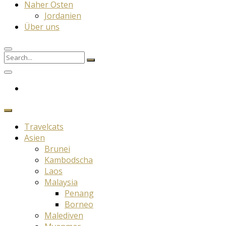
Naher Osten
Jordanien
Über uns
Search
Search
for:
Travelcats
Asien
Brunei
Kambodscha
Laos
Malaysia
Penang
Borneo
Malediven