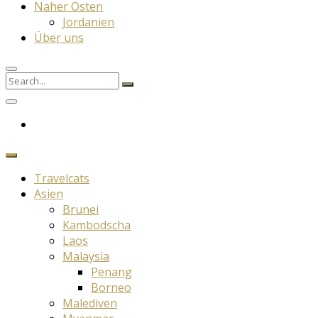
Naher Osten
Jordanien
Über uns
Search
Search
for:
Travelcats
Asien
Brunei
Kambodscha
Laos
Malaysia
Penang
Borneo
Malediven