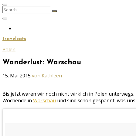
Search
Search
for:
travelcats
Polen
Wanderlust: Warschau
Geschrieben
15. Mai 2015
von Kathleen
am
Bis jetzt waren wir noch nicht wirklich in Polen unterweg
Wochende in
Warschau
und sind schon gespannt, was uns e