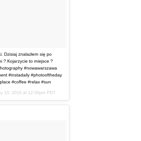
 Dzisiaj znalazłem się po
i ? Kojarzycie to miejsce ?
#photography #nowawarszawa
ent #instadaily #photooftheday
ace #coffee #relax #sun
y 10, 2016 at 12:00pm PDT