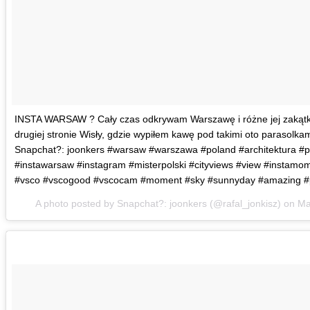
INSTA WARSAW ? Cały czas odkrywam Warszawę i różne jej zakątki.
drugiej stronie Wisły, gdzie wypiłem kawę pod takimi oto parasolkam
Snapchat?: joonkers #warsaw #warszawa #poland #architektura 
#instawarsaw #instagram #misterpolski #cityviews #view #instamom
#vsco #vscogood #vscocam #moment #sky #sunnyday #amazing #pl
A photo posted by Snapchat?: joonkers (@rafal_jonkisz) on
Ma