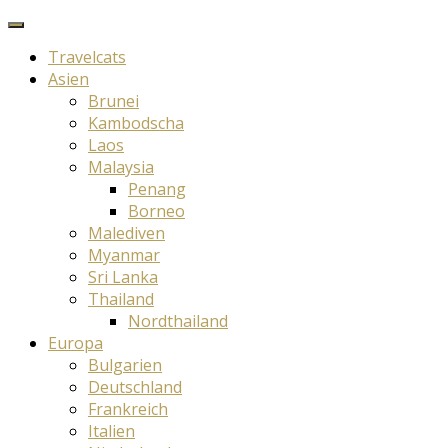
Travelcats
Asien
Brunei
Kambodscha
Laos
Malaysia
Penang
Borneo
Malediven
Myanmar
Sri Lanka
Thailand
Nordthailand
Europa
Bulgarien
Deutschland
Frankreich
Italien