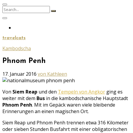
Search
Search
for:
travelcats
Kambodscha
Phnom Penh
Geschrieben
17. Januar 2016
von Kathleen
am
Von
Siem Reap
und den
Tempeln von Angkor
ging es
weiter mit dem
Bus
in die kambodschanische Hauptstadt
Phnom Penh
. Mit im Gepäck waren viele bleibende
Erinnerungen an einen magischen Ort.
Siem Reap und Phnom Penh trennen etwa 316 Kilometer
oder sieben Stunden Busfahrt mit einer obligatorischen