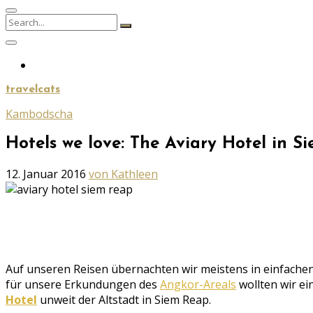
Search
Search
for:
travelcats
Kambodscha
Hotels we love: The Aviary Hotel in S
Geschrieben
12. Januar 2016
von Kathleen
am
Auf unseren Reisen übernachten wir meistens in einfachen
für unsere Erkundungen des
Angkor-Areals
wollten wir ei
Hotel
unweit der Altstadt in Siem Reap.