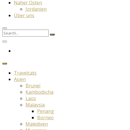
Naher Osten
Jordanien
Über uns
Search
Search
for:
Travelcats
Asien
Brunei
Kambodscha
Laos
Malaysia
Penang
Borneo
Malediven